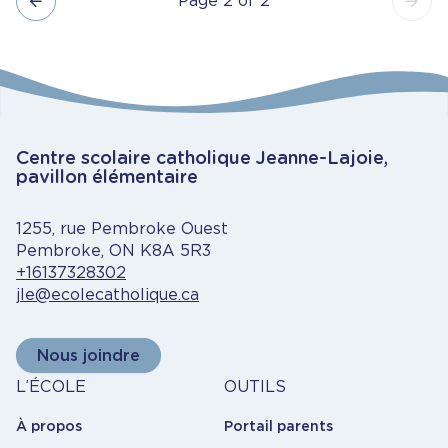
Page 2 of 2
Pagination
Centre scolaire catholique Jeanne-Lajoie,
pavillon élémentaire
1255, rue Pembroke Ouest
Pembroke, ON K8A 5R3
+16137328302
jle@ecolecatholique.ca
Nous joindre
À
Outils
L’ÉCOLE
OUTILS
propos
À propos
Portail parents