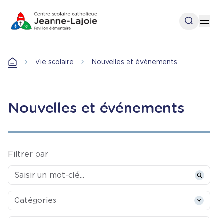
Aller
au
Open se
Op
contenu
principal
Vie scolaire
Nouvelles et événements
Accueil
Nouvelles et événements
Filtrer par
Categories
Catégories