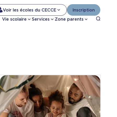
Na
Voir les écoles du CECCE
Inscription
Nav
Open sea
Vie scolaire
Services
Zone parents
se
pri